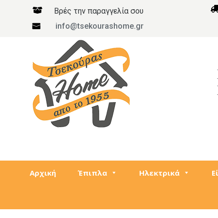

Βρές την παραγγελία σου
info@tsekourashome.gr

Αρχική
Έπιπλα
Ηλεκτρικά
Ε