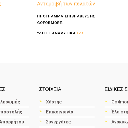
ς
Ανταμοιβή των πελατών
ΠΡΟΓΡΑΜΜΑ ΕΠΙΒΡΑΒΕΥΣΗΣ
GOFORMORE.
*ΔΕΙΤΕ ΑΝΑΛΥΤΙΚΑ
ΕΔΩ
.
ΕΣ
ΣΤΟΙΧΕΙΑ
ΕΙΔΙΚΕΣ 
Πληρωμής
Χάρτης
Go4mo
Αποστολής
Επικοινωνία
Έλα στ
Απορρήτου
Συνεργάτες
Ανακύ