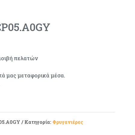
CP05.A0GY
μοιβή πελατών
κά μας μεταφορικά μέσα.
ς
05.A0GY
Κατηγορία:
Φρυγανιέρες