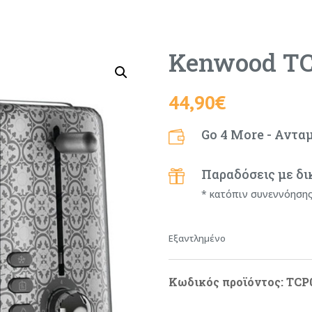
Kenwood T
44,90
€
Go 4 More - Αντα

Παραδόσεις με δι

* κατόπιν συνεννόηση
Εξαντλημένο
Κωδικός προϊόντος:
TCP