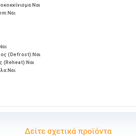
δοκοκκίνισμα:Ναι
em:Ναι
Ναι
ς (Defrost):Ναι
 (Reheat):Ναι
λα:Ναι
Δείτε σχετικά προϊόντα