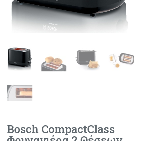
Bosch CompactClass
Φρυγανιέρα 2 Θέσεων