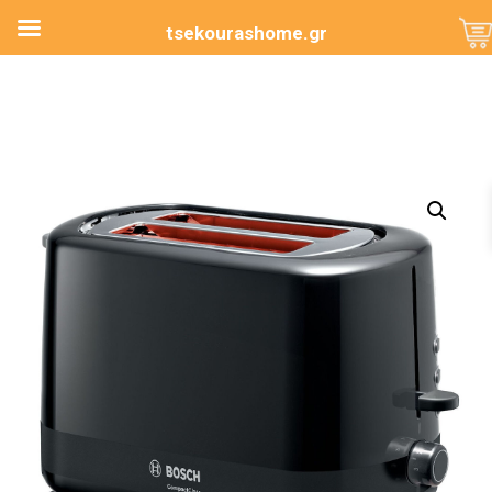
tsekourashome.gr