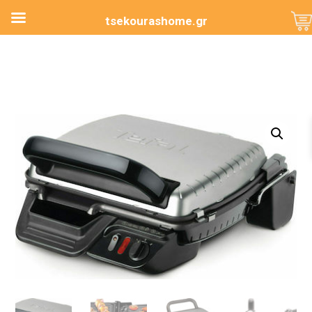
tsekourashome.gr