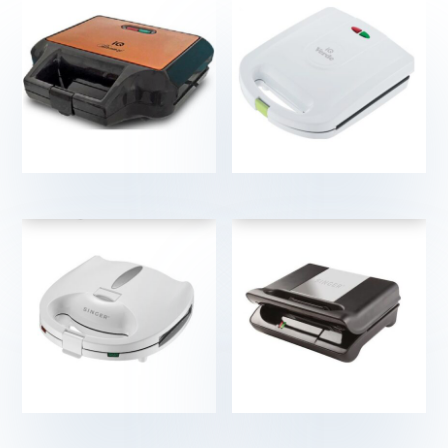
€
€
€
€