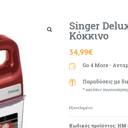
Singer Delu
Κόκκινο
34,99
€
Go 4 More - Αντα

Παραδόσεις με δι

* κατόπιν συνεννόηση
Εξαντλημένο
Κωδικός προϊόντος:
HM-