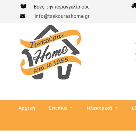

Βρές την παραγγελία σου
info@tsekourashome.gr

Αρχική
Έπιπλα
Ηλεκτρικά
Ε