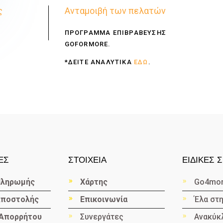
ς
Ανταμοιβή των πελατών
ΠΡΟΓΡΑΜΜΑ ΕΠΙΒΡΑΒΕΥΣΗΣ
GOFORMORE.
*ΔΕΙΤΕ ΑΝΑΛΥΤΙΚΑ
ΕΔΩ
.
ΕΣ
ΣΤΟΙΧΕΙΑ
ΕΙΔΙΚΕΣ 
Πληρωμής
Χάρτης
Go4mo
Αποστολής
Επικοινωνία
Έλα στ
Απορρήτου
Συνεργάτες
Ανακύ