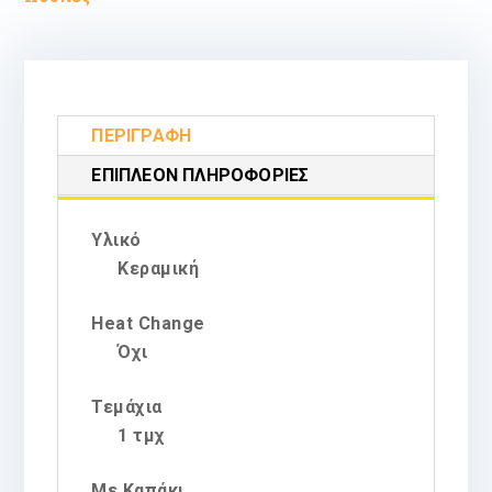
ΠΕΡΙΓΡΑΦΉ
ΕΠΙΠΛΈΟΝ ΠΛΗΡΟΦΟΡΊΕΣ
Υλικό
Κεραμική
Heat Change
Όχι
Τεμάχια
1 τμχ
Με Καπάκι