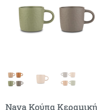
Nava Κούπα Κεραμική