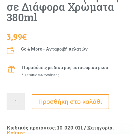
σε Διάφορα Χρώματα
380ml
3,99
€
Go 4 More - Ανταμοιβή πελατών

Παραδόσεις με δικά μας μεταφορικά μέσα.

* κατόπιν συνεννόησης
Nava
Προσθήκη στο καλάθι
Κούπα
Κεραμική
σε
Διάφορα
Χρώματα
380ml
Κωδικός προϊόντος:
10-020-011
Κατηγορία:
ποσότητα
Κούπες