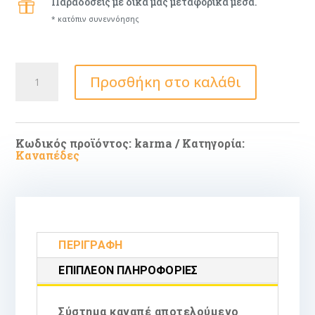
Παραδόσεις με δικά μας μεταφορικά μέσα.

* κατόπιν συνεννόησης
karma
Προσθήκη στο καλάθι
Γωνιακός
καναπές
ποσότητα
Κωδικός προϊόντος:
karma
Κατηγορία:
Καναπέδες
ΠΕΡΙΓΡΑΦΉ
ΕΠΙΠΛΈΟΝ ΠΛΗΡΟΦΟΡΊΕΣ
Σύστημα καναπέ αποτελούμενο