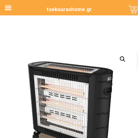
tsekourashome.gr