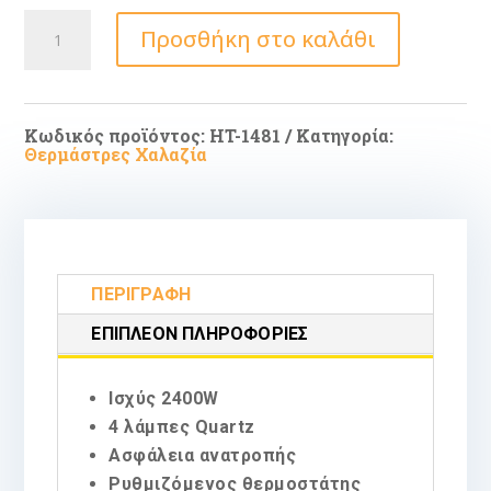
IQ
Προσθήκη στο καλάθι
Σόμπα
Χαλαζία
με
Θερμοστάτη
2400W
ποσότητα
Κωδικός προϊόντος:
HT-1481
Κατηγορία:
Θερμάστρες Χαλαζία
ΠΕΡΙΓΡΑΦΉ
ΕΠΙΠΛΈΟΝ ΠΛΗΡΟΦΟΡΊΕΣ
Ισχύς 2400W
4 λάμπες Quartz
Ασφάλεια ανατροπής
Ρυθμιζόμενος θερμοστάτης