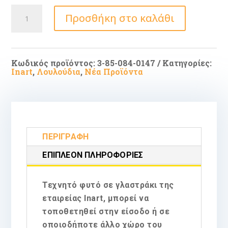
Inart
Προσθήκη στο καλάθι
Τεχνητό
Φυτό
σε
Γλαστράκι
33cm
ποσότητα
Κωδικός προϊόντος:
3-85-084-0147
Κατηγορίες:
Inart
,
Λουλούδια
,
Νέα Προϊόντα
ΠΕΡΙΓΡΑΦΉ
ΕΠΙΠΛΈΟΝ ΠΛΗΡΟΦΟΡΊΕΣ
Τεχνητό φυτό σε γλαστράκι της
εταιρείας Inart, μπορεί να
τοποθετηθεί στην είσοδο ή σε
οποιοδήποτε άλλο χώρο του