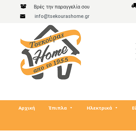

Βρές την παραγγελία σου
info@tsekourashome.gr

Αρχική
Έπιπλα
Ηλεκτρικά
Ε