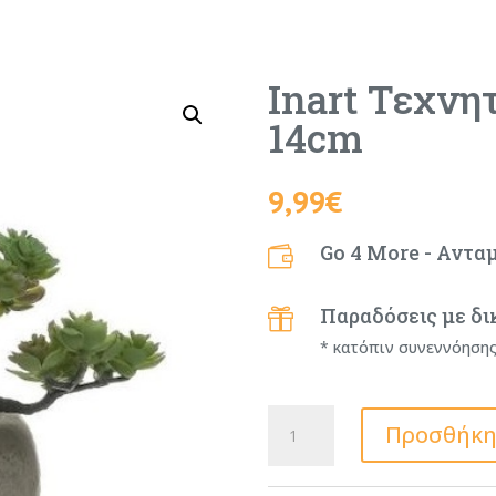
Inart Τεχνη
14cm
9,99
€
Go 4 More - Αντα

Παραδόσεις με δι

* κατόπιν συνεννόηση
Inart
Προσθήκη
Τεχνητό
Φυτό
σε