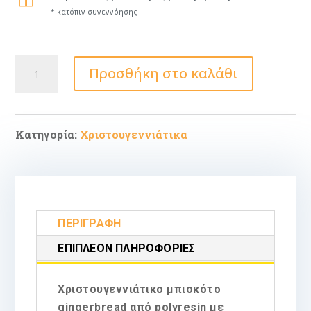
* κατόπιν συνεννόησης
Inart
Προσθήκη στο καλάθι
Μπισκοτάνθρωπος
Polyresin
Καφέ/
Κόκκινος
10,5x4,5x13
ποσότητα
Κατηγορία:
Χριστουγεννιάτικα
ΠΕΡΙΓΡΑΦΉ
ΕΠΙΠΛΈΟΝ ΠΛΗΡΟΦΟΡΊΕΣ
Χριστουγεννιάτικο μπισκότο
gingerbread από polyresin με