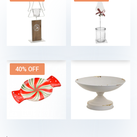
21,00
€
11,50
€
7,50
€
18,00
€
40% OFF
7,00
€
4,20
€
€