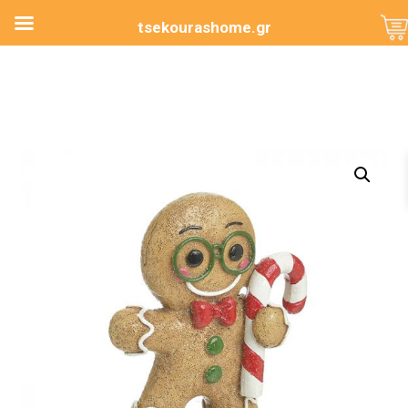
tsekourashome.gr