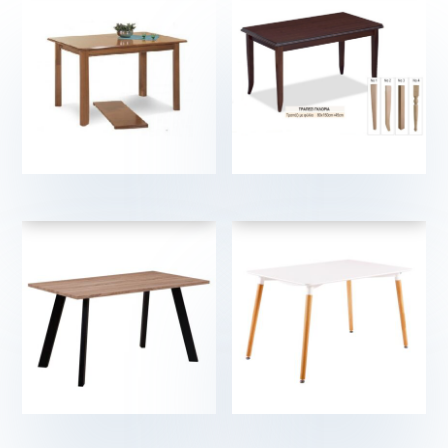
€
€
€
€