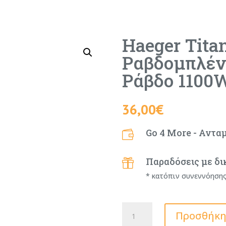
Haeger Tita
Ραβδομπλέν
Ράβδο 1100
36,00
€
Go 4 More - Αντα

Παραδόσεις με δι

* κατόπιν συνεννόηση
Haeger
Προσθήκη
Titan