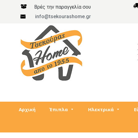

Βρές την παραγγελία σου
info@tsekourashome.gr

Αρχική
Έπιπλα
Ηλεκτρικά
Ε