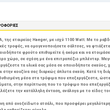
ΡΟΦΟΡΊΕΣ
, της εταιρείας Haeger, με ισχύ 1100 Watt. Με το ρα
κές τροφές, να ομογενοποιήσετε σάλτσες, να φτιάξετε 
ιοδήποτε φρούτο επιθυμείτε ή ακόμα και να ετοιμάσετ
ερο χώρο, σε σχέση με ένα επιτραπέζιο μπλέντερ. Με
εργάζεστε τα υλικά σας μέσα σε οποιοδήποτε σκεύος, χ
 στην κουζίνα σας διαρκώς άπλυτα σκεύη. Κατά τη διά
ή βυθισμένη μέσα στα τρόφιμα που επεξεργάζεστε, ώστ
αύματα, στην περίπτωση που το τρόφιμο που επεξεργάζ
ιλέξετε την κατάλληλη ένταση, ανάλογα με το είδος τ
νη από ανοξείδωτο ατσάλι, που προσφέρει μεγαλύτερη
ηλα καθαρίζεται εύκολα.