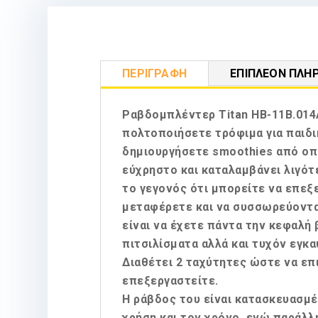
ΠΕΡΙΓΡΑΦΉ
ΕΠΙΠΛΈΟΝ ΠΛΗ
Ραβδομπλέντερ Titan HB-11B.014A
πολτοποιήσετε τρόφιμα για παιδι
δημιουργήσετε smoothies από οπο
εύχρηστο και καταλαμβάνει λιγότ
το γεγονός ότι μπορείτε να επεξ
μεταφέρετε και να συσσωρεύονται
είναι να έχετε πάντα την κεφαλ
πιτσιλίσματα αλλά και τυχόν εγκ
Διαθέτει 2 ταχύτητες ώστε να επ
επεξεργαστείτε.
Η ράβδος του είναι κατασκευασμέ
χρήση και τον χρόνο, ενώ παράλλ