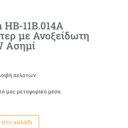
n HB-11B.014A
τερ με Ανοξείδωτη
W Ασημί
μοιβή πελατών
κά μας μεταφορικά μέσα.
ς
 στο καλάθι