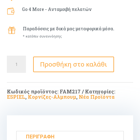
Go 4 More - Ανταμοιβή πελατών

Παραδόσεις με δικά μας μεταφορικά μέσα.

* κατόπιν συνεννόησης
Espiel
Προσθήκη στο καλάθι
Κορνίζα
Μεταλλική
FAM217
10x15cm
ποσότητα
Κωδικός προϊόντος:
FAM217
Κατηγορίες:
ESPIEL
,
Κορνίζες-Αλμπουμ
,
Νέα Προϊόντα
ΠΕΡΙΓΡΑΦΉ