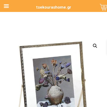
tsekourashome.gr