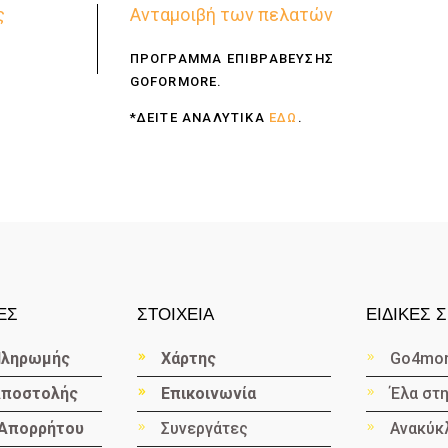
ς
Ανταμοιβή των πελατών
ΠΡΟΓΡΑΜΜΑ ΕΠΙΒΡΑΒΕΥΣΗΣ
GOFORMORE.
*ΔΕΙΤΕ ΑΝΑΛΥΤΙΚΑ
ΕΔΩ
.
ΕΣ
ΣΤΟΙΧΕΙΑ
ΕΙΔΙΚΕΣ 
Πληρωμής
Χάρτης
Go4mo
Αποστολής
Επικοινωνία
Έλα στ
Απορρήτου
Συνεργάτες
Ανακύ