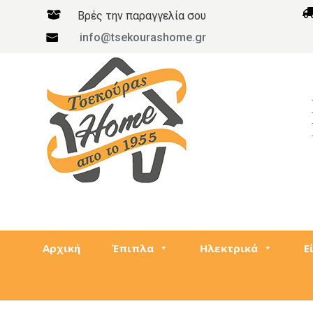

Βρές την παραγγελία σου
info@tsekourashome.gr

Αρχική
Έπιπλα
Ηλεκτρικά
Ε