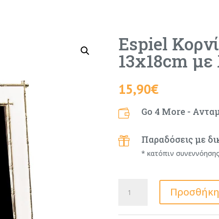
Espiel Κορν
13x18cm με 
15,90
€
Go 4 More - Αντα

Παραδόσεις με δι

* κατόπιν συνεννόηση
Espiel
Προσθήκη
Κορνίζα
Μεταλλική
13x18cm