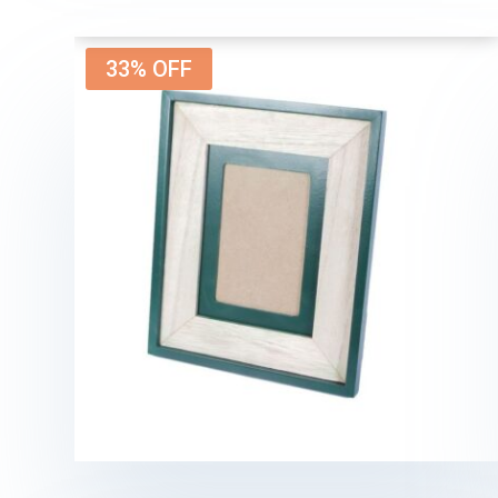
33% OFF
11,90
€
7,90
€