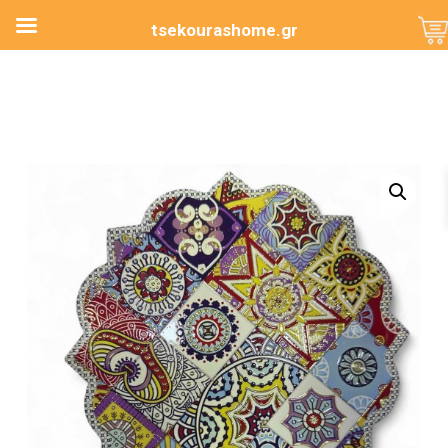
tsekourashome.gr