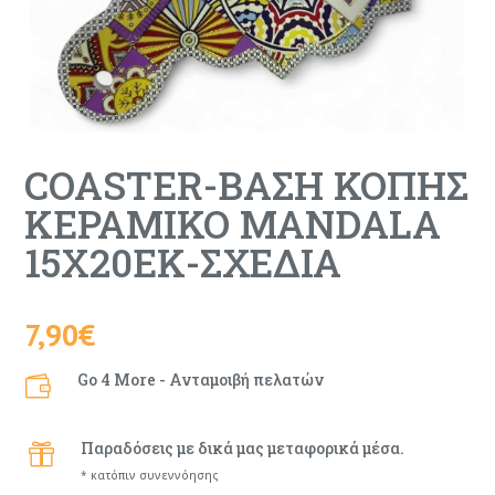
COASTER-ΒΑΣΗ ΚΟΠΗΣ
ΚΕΡΑΜΙΚΟ MANDALA
15X20ΕΚ-ΣΧΕΔΙΑ
7,90
€
Go 4 More - Ανταμοιβή πελατών

Παραδόσεις με δικά μας μεταφορικά μέσα.

* κατόπιν συνεννόησης