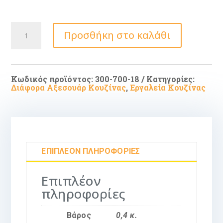
COASTER-
Προσθήκη στο καλάθι
ΒΑΣΗ
ΚΟΠΗΣ
ΚΕΡΑΜΙΚΟ
MANDALA
15X20ΕΚ-
ΣΧΕΔΙΑ
Κωδικός προϊόντος:
300-700-18
Κατηγορίες:
ποσότητα
Διάφορα Αξεσουάρ Κουζίνας
,
Εργαλεία Κουζίνας
ΕΠΙΠΛΈΟΝ ΠΛΗΡΟΦΟΡΊΕΣ
Επιπλέον
πληροφορίες
Βάρος
0,4 κ.