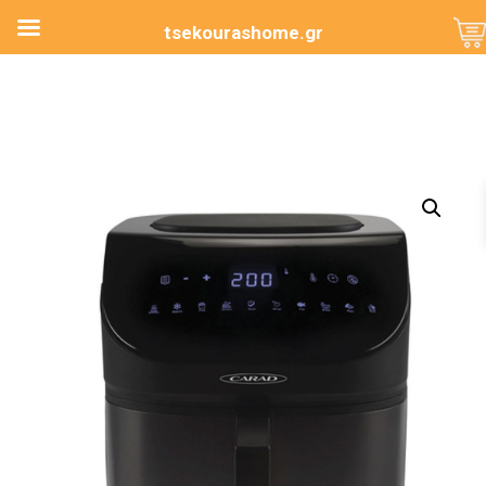
tsekourashome.gr