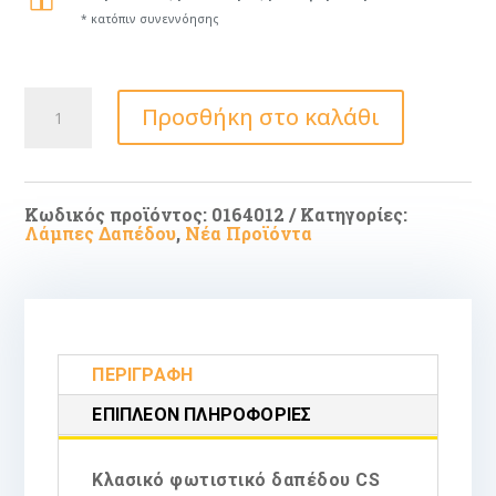
* κατόπιν συνεννόησης
ARlight
Προσθήκη στο καλάθι
CS
807
SL
Aσπρόμαυρο
Φωτιστικό
Δαπέδου
Κωδικός προϊόντος:
0164012
Κατηγορίες:
Μαύρο
Λάμπες Δαπέδου
,
Νέα Προϊόντα
με
Ύψος
162cm
ποσότητα
ΠΕΡΙΓΡΑΦΉ
ΕΠΙΠΛΈΟΝ ΠΛΗΡΟΦΟΡΊΕΣ
Κλασικό φωτιστικό δαπέδου CS