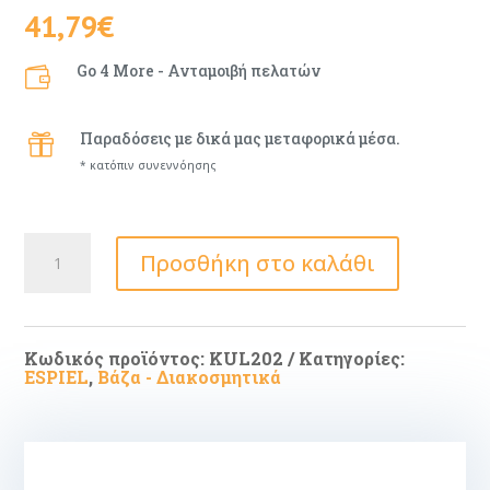
41,79
€
Go 4 More - Ανταμοιβή πελατών

Παραδόσεις με δικά μας μεταφορικά μέσα.

* κατόπιν συνεννόησης
ΦΙΓΟΥΡΑ
Προσθήκη στο καλάθι
ΣΚΥΛΟΣ
JACK
RUSSELL
TERRIER
ΠΟΛΥΡΕΖ.
12,5Χ18,5Χ25ΕΚ
Κωδικός προϊόντος:
KUL202
Κατηγορίες:
ποσότητα
ESPIEL
,
Βάζα - Διακοσμητικά