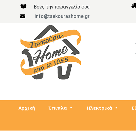

Βρές την παραγγελία σου
info@tsekourashome.gr

Αρχική
Έπιπλα
Ηλεκτρικά
Ε