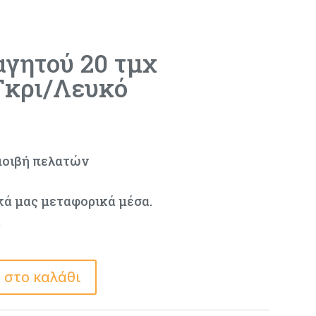
αγητού 20 τμχ
Γκρι/Λευκό
μοιβή πελατών
κά μας μεταφορικά μέσα.
ς
 στο καλάθι