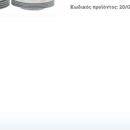
τμχ
Κωδικός προϊόντος:
20/G
πορσελάνη
Γκρι/
Λευκό
ποσότητα