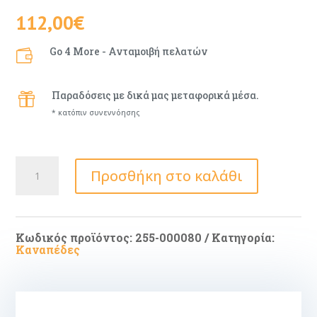
112,00
€
Go 4 More - Ανταμοιβή πελατών

Παραδόσεις με δικά μας μεταφορικά μέσα.

* κατόπιν συνεννόησης
Πολυθρόνα
Προσθήκη στο καλάθι
με
υποπόδιο
Siella
pakoworld
κυπαρισσί
βελούδο
Κωδικός προϊόντος:
255-000080
Κατηγορία:
και
Καναπέδες
μαύρο
μέταλλο
πόδι
59x67x94εκ
ποσότητα