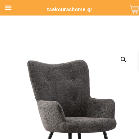
tsekourashome.gr