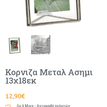
Κορνιζα Μεταλ Ασημι
13χ18εκ
12,90
€
Go 4 More - Ανταμοιβή πελατών
