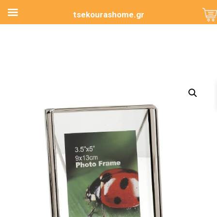
tsekourashome.gr