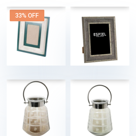
33% OFF
11,90
€
7,90
€
€