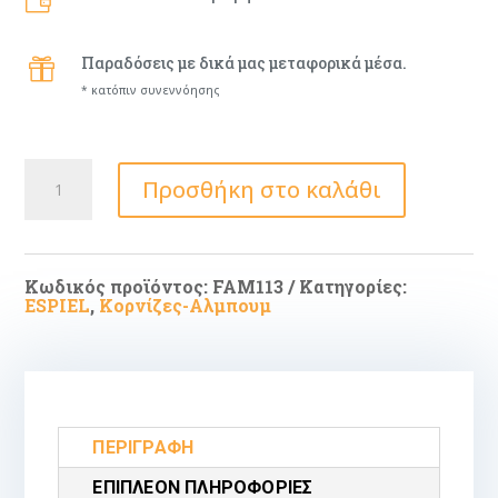
Παραδόσεις με δικά μας μεταφορικά μέσα.

* κατόπιν συνεννόησης
Κορνιζα
Προσθήκη στο καλάθι
Μεταλ
Ασημι
13χ18εκ
ποσότητα
Κωδικός προϊόντος:
FAM113
Κατηγορίες:
ESPIEL
,
Κορνίζες-Αλμπουμ
ΠΕΡΙΓΡΑΦΉ
ΕΠΙΠΛΈΟΝ ΠΛΗΡΟΦΟΡΊΕΣ