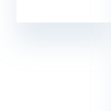
9,00
€
5,00
€