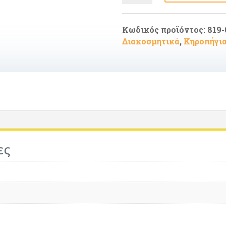
ΠΟΛΥΡΕΖΙΝ-
ΞΥΛΟ
ΦΥΣΙΚΟ-
Κωδικός προϊόντος:
819-
ΑΣΗΜΙ
Διακοσμητικά
,
Κηροπήγια
12.3x12.3x26cm
ποσότητα
ες