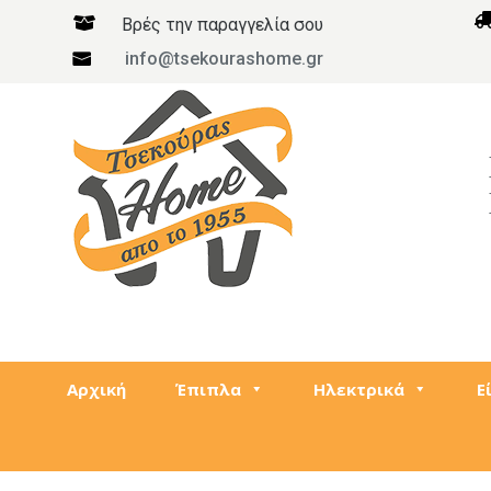

Βρές την παραγγελία σου
info@tsekourashome.gr

Αρχική
Έπιπλα
Ηλεκτρικά
Ε