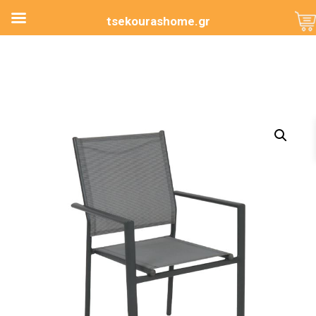
tsekourashome.gr