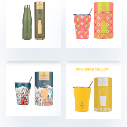
€
€
€
€