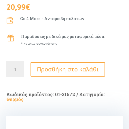
20,99
€
Go 4 More - Ανταμοιβή πελατών

Παραδόσεις με δικά μας μεταφορικά μέσα.

* κατόπιν συνεννόησης
ΘΕΡΜΟΣ
Προσθήκη στο καλάθι
TRAVEL
FLASK
SAVE
THE
AEGEAN
500ml
Κωδικός προϊόντος:
01-31572
Κατηγορία:
OLIVE
Θερμός
FLOW
ποσότητα