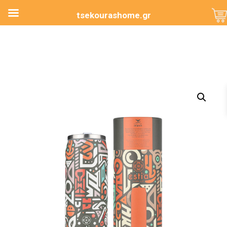
tsekourashome.gr