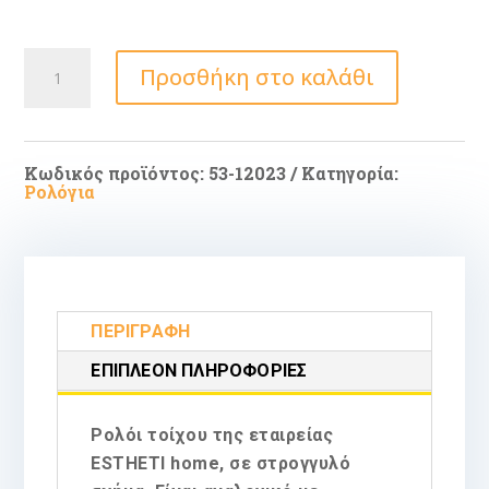
Αντικέ
Προσθήκη στο καλάθι
Ρολόι
Τοίχου
Πλαστικό
Μπρούτζινο
Ø44.5cm
ποσότητα
Κωδικός προϊόντος:
53-12023
Κατηγορία:
Ρολόγια
ΠΕΡΙΓΡΑΦΉ
ΕΠΙΠΛΈΟΝ ΠΛΗΡΟΦΟΡΊΕΣ
Ρολόι τοίχου της εταιρείας
ESTHETI home, σε στρογγυλό