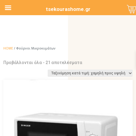
tsekourashome.gr
HOME
/ Φούρνοι Μικροκυμάτων
Sorted
Προβάλλονται όλα - 21 αποτελέσματα
by
price:
low
to
high