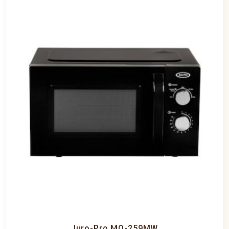
Juro-Pro MO-259MW