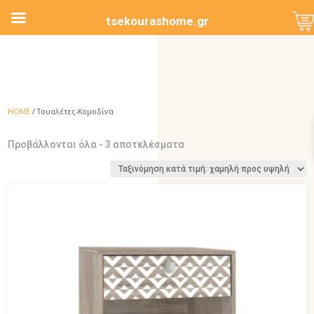
tsekourashome.gr
HOME
/ Τουαλέτες-Κομοδίνα
Sorted
Προβάλλονται όλα - 3 αποτελέσματα
by
price:
low
to
high