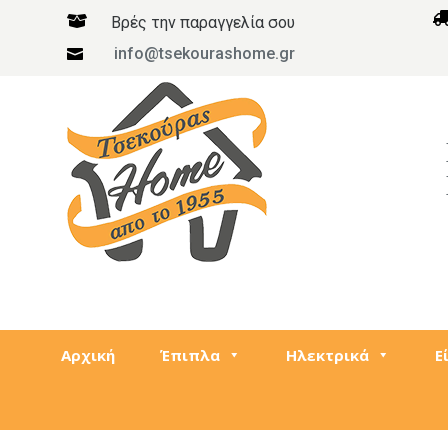

Βρές την παραγγελία σου
info@tsekourashome.gr

Αρχική
Έπιπλα
Ηλεκτρικά
Ε