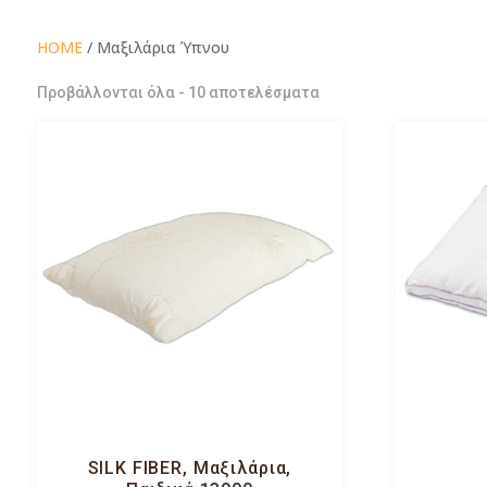
HOME
/ Μαξιλάρια Ύπνου
Sorted
Προβάλλονται όλα - 10 αποτελέσματα
by
price:
low
to
high
SILK FIBER, Μαξιλάρια,