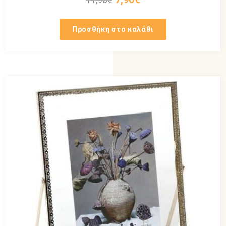
price
τρέχουσα
was:
τιμή
Προσθήκη στο καλάθι
11,90€.
είναι:
7,90€.