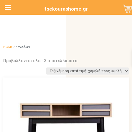
tsekourashome.gr
HOME
/ Κονσόλες
Sorted
Προβάλλονται όλα - 3 αποτελέσματα
by
price:
low
to
high