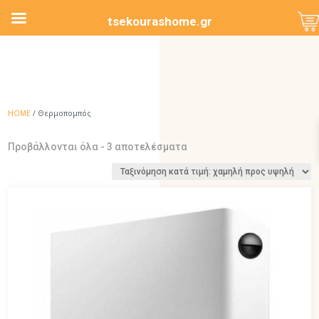
tsekourashome.gr
HOME
/ Θερμοπομπός
Sorted
Προβάλλονται όλα - 3 αποτελέσματα
by
price:
low
to
high